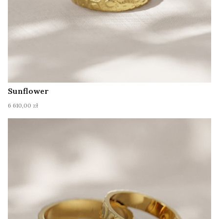
Sunflower
Cena
6 610,00 zł