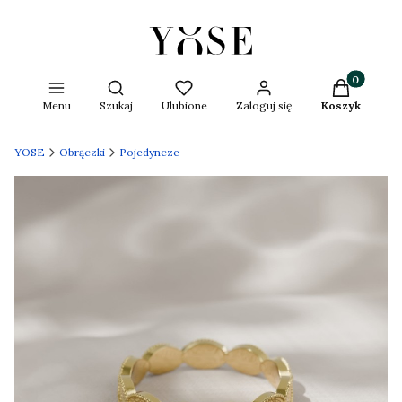
Produkty w 
Otwórz wyszukiwarkę
Menu
Szukaj
Ulubione
Zaloguj się
Koszyk
YOSE
Obrączki
Pojedyncze