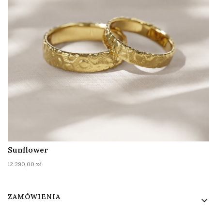
Sunflower
Cena
12 290,00 zł
Linki w stopce
ZAMÓWIENIA