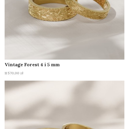
Vintage Forest 4 i 5 mm
Cena
11 570,00 zł