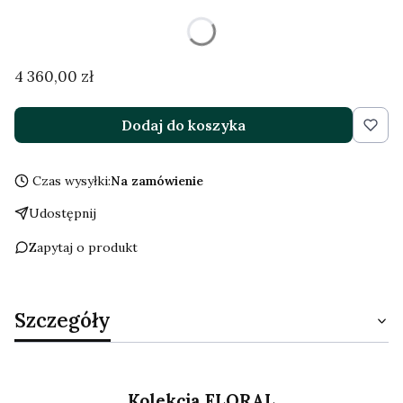
Kolor złota
Pokaż wszystkie kolory
Cena
4 360,00 zł
Dodaj do koszyka
Czas wysyłki:
Na zamówienie
Udostępnij
Zapytaj o produkt
Szczegóły
Kolekcja FLORAL