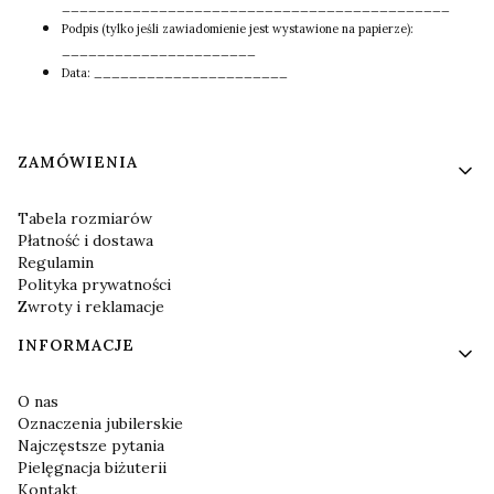
____________________________________________
Podpis (tylko jeśli zawiadomienie jest wystawione na papierze):
______________________
Data: ______________________
Linki w stopce
ZAMÓWIENIA
Tabela rozmiarów
Płatność i dostawa
Regulamin
Polityka prywatności
Zwroty i reklamacje
INFORMACJE
O nas
Oznaczenia jubilerskie
Najczęstsze pytania
Pielęgnacja biżuterii
Kontakt