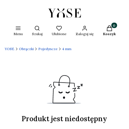
Produkty w 
Otwórz wyszukiwarkę
Menu
Szukaj
Ulubione
Zaloguj się
Koszyk
YOSE
Obrączki
Pojedyncze
4 mm
Produkt jest niedostępny