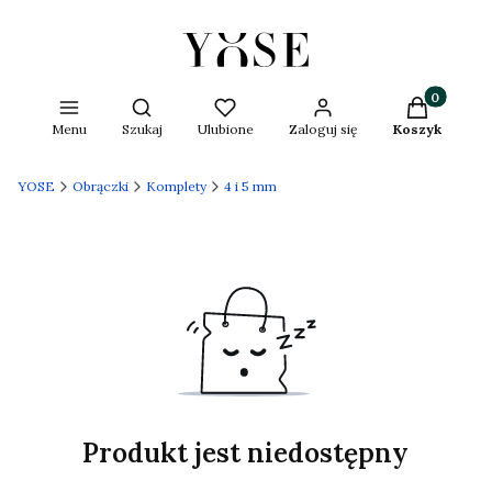
Produkty w 
Otwórz wyszukiwarkę
Menu
Szukaj
Ulubione
Zaloguj się
Koszyk
YOSE
Obrączki
Komplety
4 i 5 mm
Produkt jest niedostępny