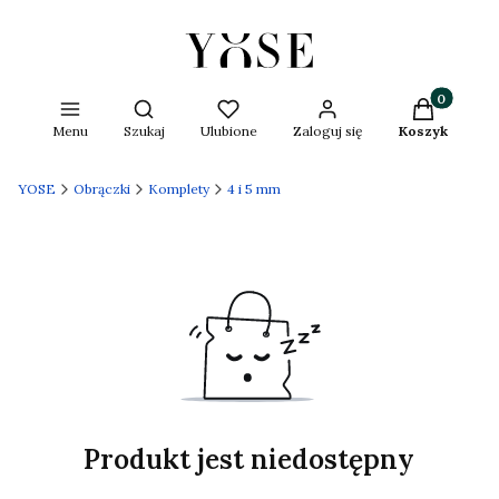
Produkty w 
Otwórz wyszukiwarkę
Menu
Szukaj
Ulubione
Zaloguj się
Koszyk
YOSE
Obrączki
Komplety
4 i 5 mm
Produkt jest niedostępny